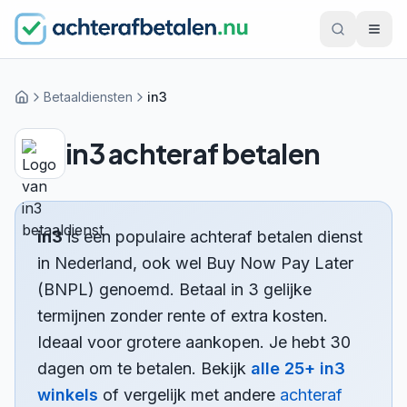
Betaaldiensten
in3
Home
in3
achteraf betalen
in3
is een populaire achteraf betalen dienst
in Nederland, ook wel Buy Now Pay Later
(BNPL) genoemd.
Betaal in 3 gelijke
termijnen zonder rente of extra kosten.
Ideaal voor grotere aankopen.
Je hebt 30
dagen om te betalen.
Bekijk
alle
25
+
in3
winkels
of vergelijk met andere
achteraf