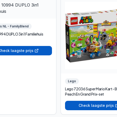
s NL - FamilyBlend
94 DUPLO 3in1 Familiehuis
heck laagste prijs
Lego
Lego 72036 Super Mario Kart - 
Peach En Grand Prix-set
Check laagste prijs