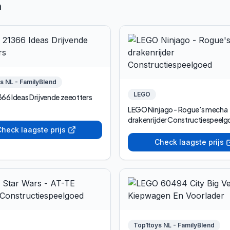
n
s NL - FamilyBlend
LEGO
66 Ideas Drijvende zeeotters
LEGO Ninjago - Rogue's mecha
drakenrijder Constructiespeel
heck laagste prijs
Check laagste prijs
Top1toys NL - FamilyBlend