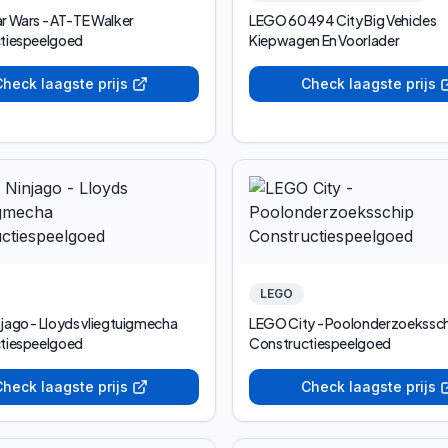
r Wars - AT-TE Walker
LEGO 60494 City Big Vehicles
tiespeelgoed
Kiepwagen En Voorlader
heck laagste prijs
Check laagste prijs
LEGO
jago - Lloyds vliegtuigmecha
LEGO City - Poolonderzoekssc
tiespeelgoed
Constructiespeelgoed
heck laagste prijs
Check laagste prijs