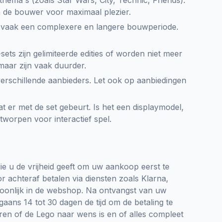
thema's (zoals Star Wars, City, Technic, Friends).
an de bouwer voor maximaal plezier.
vaak een complexere en langere bouwperiode.
ts zijn gelimiteerde edities of worden niet meer
aar zijn vaak duurder.
 verschillende aanbieders. Let ook op aanbiedingen
 er met de set gebeurt. Is het een displaymodel,
worpen voor interactief spel.
ie u de vrijheid geeft om uw aankoop eerst te
r achteraf betalen via diensten zoals Klarna,
gewoonlijk in de webshop. Na ontvangst van uw
aans 14 tot 30 dagen de tijd om de betaling te
eren of de Lego naar wens is en of alles compleet