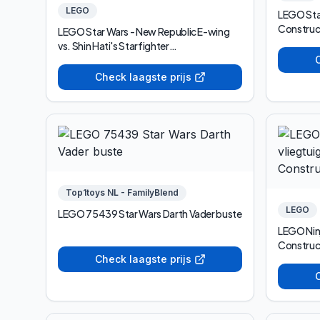
LEGO
LEGO Sta
Construc
LEGO Star Wars - New Republic E-wing
vs. Shin Hati's Starfighter
Constructiespeelgoed
C
Check laagste prijs
Top1toys NL - FamilyBlend
LEGO
LEGO 75439 Star Wars Darth Vader buste
LEGO Nin
Construc
Check laagste prijs
C