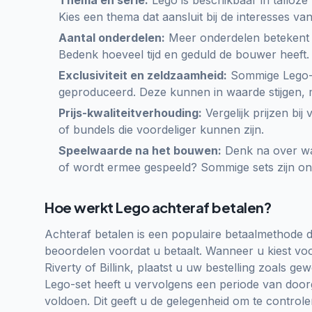
Thema en serie:
Lego is beschikbaar in talloze 
Kies een thema dat aansluit bij de interesses v
Aantal onderdelen:
Meer onderdelen betekent 
Bedenk hoeveel tijd en geduld de bouwer heeft.
Exclusiviteit en zeldzaamheid:
Sommige Lego-se
geproduceerd. Deze kunnen in waarde stijgen, m
Prijs-kwaliteitverhouding:
Vergelijk prijzen bij
of bundels die voordeliger kunnen zijn.
Speelwaarde na het bouwen:
Denk na over wat
of wordt ermee gespeeld? Sommige sets zijn ont
Hoe werkt Lego achteraf betalen?
Achteraf betalen is een populaire betaalmethode d
beoordelen voordat u betaalt. Wanneer u kiest voo
Riverty of Billink, plaatst u uw bestelling zoals 
Lego-set heeft u vervolgens een periode van doorg
voldoen. Dit geeft u de gelegenheid om te control