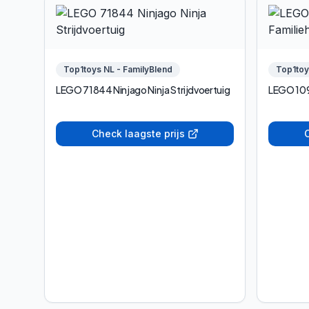
Top1toys NL - FamilyBlend
Top1toy
LEGO 71844 Ninjago Ninja Strijdvoertuig
LEGO 109
Check laagste prijs
C