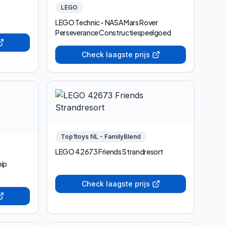
LEGO
LEGO Technic - NASA Mars Rover
Perseverance Constructiespeelgoed
Check laagste prijs
Top1toys NL - FamilyBlend
LEGO 42673 Friends Strandresort
hip
Check laagste prijs