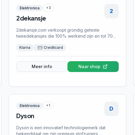
afrekenen. Marskramer staat bekend om scherpe
+
3
Elektronica
2
prijzen en een verrassend aanbod dat regelmatig
2dekansje
wisselt — ideaal voor wie op zoek is naar handige
huishoudproducten zonder te veel uit te geven.
2dekansje.com verkoopt grondig geteste
tweedekansjes die 100% werkend zijn en tot 70%
goedkoper dan nieuw. Achteraf betalen kan met
Klarna
Creditcard
Riverty.
Meer info
Naar shop
+
1
Elektronica
D
Dyson
Dyson is een innovatief technologiemerk dat
bekendstaat om zijn premium stofzuigers,