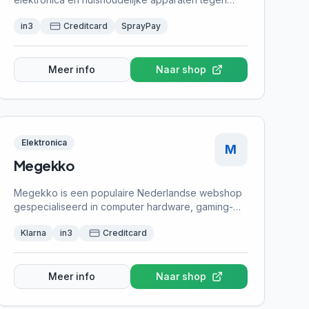
lage prijzen. Achteraf betalen kan met in3.
in3
Creditcard
SprayPay
Meer info
Naar shop
Elektronica
M
Megekko
Megekko is een populaire Nederlandse webshop
gespecialiseerd in computer hardware, gaming-
accessoires en netwerkproducten. Bij Megekko
Klarna
in3
Creditcard
kun je achteraf betalen met Klarna, handig
wanneer je een nieuwe gaming-PC of
computeronderdelen wilt aanschaffen zonder
direct te betalen.
Meer info
Naar shop