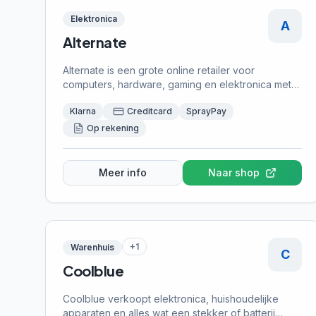
Elektronica
A
Alternate
Alternate is een grote online retailer voor
computers, hardware, gaming en elektronica met
een uitgebreid assortiment en scherpe prijzen. Bij
Klarna
Creditcard
SprayPay
Alternate kun je achteraf betalen met Klarna, wat
ideaal is voor het samenstellen van een nieuwe
Op rekening
computer of het kopen van gaming-apparatuur.
Meer info
Naar shop
+
1
Warenhuis
C
Coolblue
Coolblue verkoopt elektronica, huishoudelijke
apparaten en alles wat een stekker of batterij