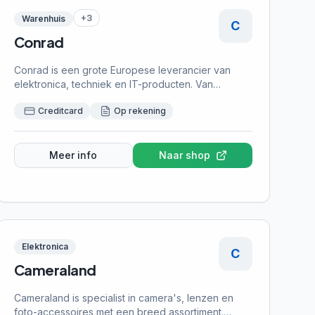
+
3
Warenhuis
C
Conrad
Conrad is een grote Europese leverancier van
elektronica, techniek en IT-producten. Van
componenten en gereedschap tot smart home
Creditcard
Op rekening
apparaten en 3D-printers — het assortiment is
enorm breed en gericht op zowel hobbyisten als
professionals. Perfect als je op zoek bent naar
technische producten die je niet overal vindt. Met
Meer info
Naar shop
achteraf betalen bestel je gerust dat nieuwe
gadget of die specifieke component, test het thuis
en betaal daarna. Ideaal voor techliefhebbers die
eerst willen uitproberen voordat ze afrekenen.
Elektronica
C
Cameraland
Cameraland is specialist in camera's, lenzen en
foto-accessoires met een breed assortiment.