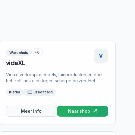
+
6
Warenhuis
V
vidaXL
Vidaxl verkoopt meubels, tuinproducten en doe-
het-zelf-artikelen tegen scherpe prijzen. Het
assortiment is enorm breed, van tuinhuisjes tot
Klarna
Creditcard
bureaustoelen. Achteraf betalen is praktisch bij
grotere woonaankopen — je wilt eerst controleren
of het product aan je verwachtingen voldoet. De
prijzen liggen vaak lager dan bij gevestigde
Meer info
Naar shop
woonwinkels.