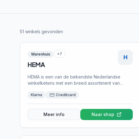
51
winkels gevonden
+
7
Warenhuis
H
HEMA
HEMA is een van de bekendste Nederlandse
winkelketens met een breed assortiment van
huishoudartikelen, kleding, food en schoolspullen.
Klarna
Creditcard
Met honderden winkels en een uitgebreide
webshop biedt HEMA betaalbare
kwaliteitsproducten voor het hele gezin. Online
kun je achteraf betalen via Klarna.
Meer info
Naar shop