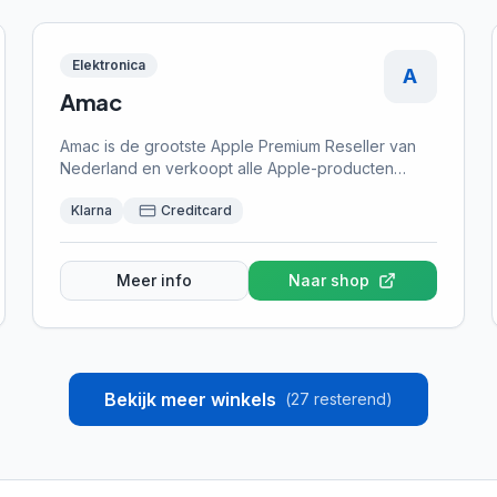
Elektronica
A
Amac
Amac is de grootste Apple Premium Reseller van
Nederland en verkoopt alle Apple-producten
zoals iPhones, MacBooks, iPads en accessoires.
Klarna
Creditcard
Bij Amac kun je achteraf betalen met Klarna, ideaal
voor de aanschaf van premium Apple-apparaten
die je later wilt afbetalen.
Meer info
Naar shop
Bekijk meer winkels
(
27
resterend)