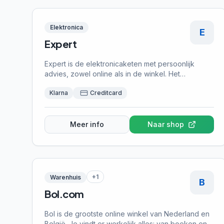
Elektronica
E
Expert
Expert is de elektronicaketen met persoonlijk
advies, zowel online als in de winkel. Het
assortiment omvat smartphones, laptops, televisies,
Klarna
Creditcard
witgoed en kleine huishoudelijke apparaten.
Prijzen zijn marktconform. Achteraf betalen is
logisch bij elektronica — je controleert eerst of
alles werkt. De kracht van Expert zit in de lokale
Meer info
Naar shop
winkels waar je terecht kunt voor advies en
service.
+
1
Warenhuis
B
Bol.com
Bol is de grootste online winkel van Nederland en
België. Je vindt er werkelijk alles: van boeken en