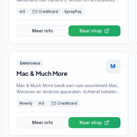
van alle topmerken. Achteraf betalen kan met in3.
in3
Creditcard
SprayPay
Meer info
Naar shop
Elektronica
M
Mac & Much More
Mac & Much More biedt een ruim assortiment Mac,
Windows en Android apparaten. Achteraf betalen
kan met Riverty.
Riverty
in3
Creditcard
Meer info
Naar shop