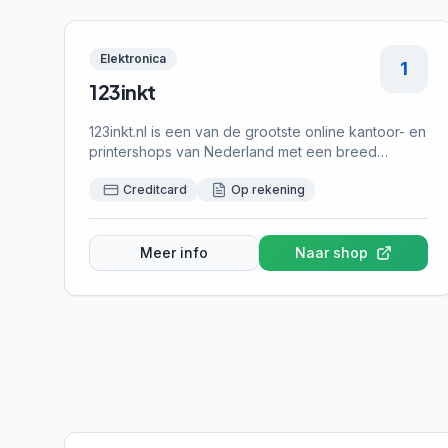
Elektronica
1
123inkt
123inkt.nl is een van de grootste online kantoor- en
printershops van Nederland met een breed
assortiment inktcartridges, toners, kantoorartikelen
Creditcard
Op rekening
en elektronica. Bij 123inkt kun je achteraf betalen
met Klarna, wat het gemakkelijk maakt om
kantoorbenodigdheden te bestellen en later te
betalen.
Meer info
Naar shop