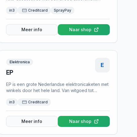
Achteraf betalen kan met in3.
in3
Creditcard
SprayPay
Meer info
Naar shop
Elektronica
E
EP
EP is een grote Nederlandse elektronicaketen met
winkels door het hele land. Van witgoed tot
computers en telefoons. Achteraf betalen kan met
in3
Creditcard
in3.
Meer info
Naar shop