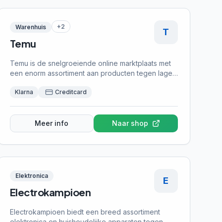
+
2
Warenhuis
T
Temu
Temu is de snelgroeiende online marktplaats met
een enorm assortiment aan producten tegen lage
prijzen. Van elektronica en mode tot
Klarna
Creditcard
huishoudartikelen en speelgoed - Temu biedt
directe verzending vanuit fabrikanten.
Verschillende betaalopties waaronder achteraf
betalen zijn beschikbaar.
Meer info
Naar shop
Elektronica
E
Electrokampioen
Electrokampioen biedt een breed assortiment
elektronica en huishoudelijke apparaten tegen