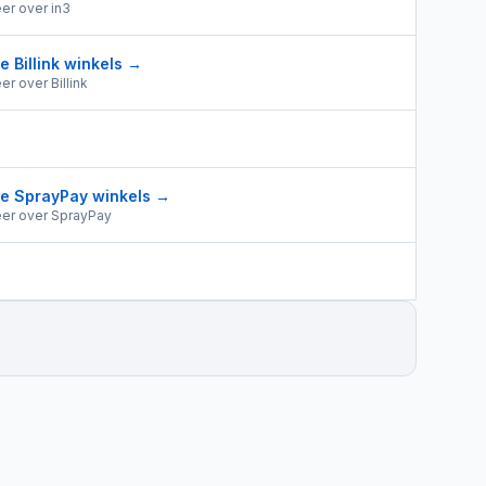
er over
in3
le
Billink
winkels →
er over
Billink
le
SprayPay
winkels →
er over
SprayPay