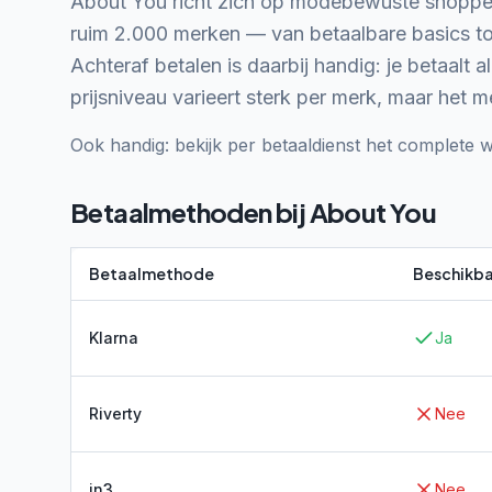
About You richt zich op modebewuste shopper
ruim 2.000 merken — van betaalbare basics tot
Achteraf betalen is daarbij handig: je betaalt 
prijsniveau varieert sterk per merk, maar het m
Ook handig: bekijk per betaaldienst het complete w
Betaalmethoden bij
About You
Betaalmethode
Beschikba
Klarna
Ja
Riverty
Nee
in3
Nee