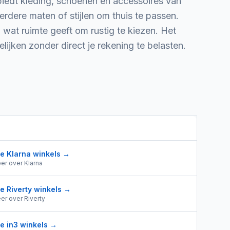
iedt kleding, schoenen en accessoires van
rdere maten of stijlen om thuis te passen.
, wat ruimte geeft om rustig te kiezen. Het
elijken zonder direct je rekening te belasten.
le
Klarna
winkels →
er over
Klarna
le
Riverty
winkels →
er over
Riverty
le
in3
winkels →