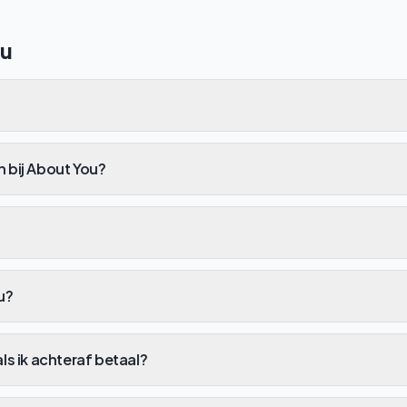
ou
n bij About You?
u?
als ik achteraf betaal?