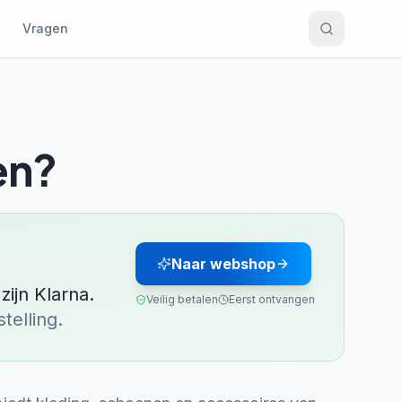
Vragen
en?
Naar webshop
zijn
Klarna
.
Veilig betalen
Eerst ontvangen
telling.