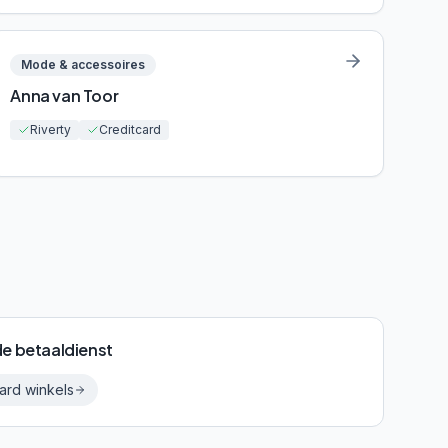
Mode & accessoires
Anna van Toor
Riverty
Creditcard
de betaaldienst
ard
winkels