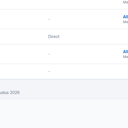
Me
Al
-
Me
Direct
Al
-
Me
-
ustus 2026