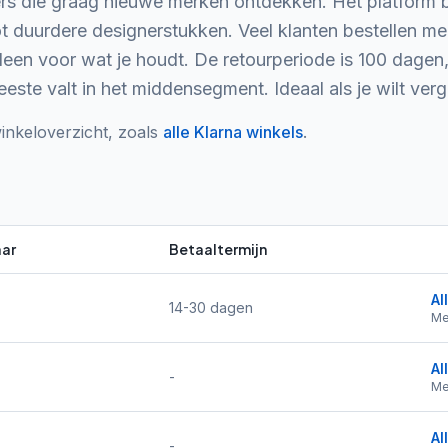
s die graag nieuwe merken ontdekken. Het platform b
 duurdere designerstukken. Veel klanten bestellen mee
alleen voor wat je houdt. De retourperiode is 100 dagen
eeste valt in het middensegment. Ideaal als je wilt verg
inkeloverzicht, zoals
alle
Klarna
winkels
.
ar
Betaaltermijn
Al
14-30 dagen
Me
Al
-
Me
Al
-