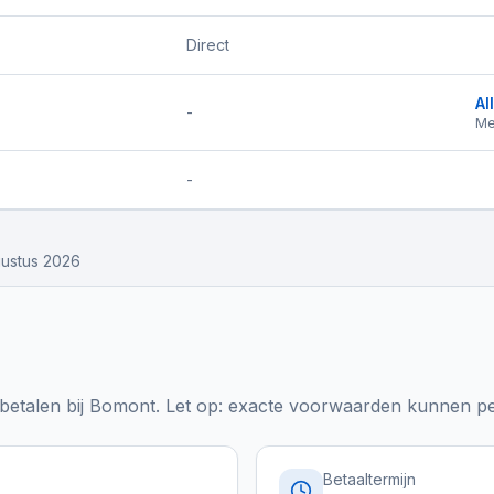
Direct
Al
-
Me
-
ustus 2026
etalen bij
Bomont
. Let op: exacte voorwaarden kunnen per
Betaaltermijn