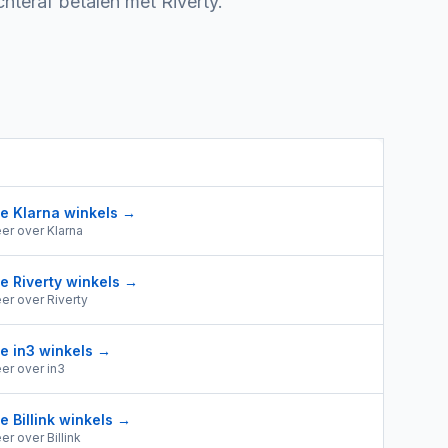
hteraf betalen met Riverty.
le
Klarna
winkels →
er over
Klarna
le
Riverty
winkels →
er over
Riverty
le
in3
winkels →
er over
in3
le
Billink
winkels →
er over
Billink