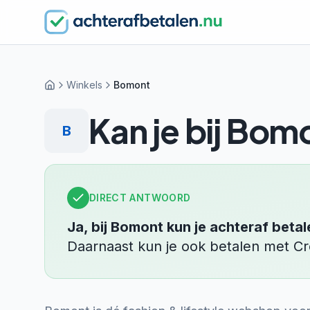
Winkels
Bomont
Home
Kan je bij
Bomo
B
DIRECT ANTWOORD
Ja, bij
Bomont
kun je achteraf betal
Daarnaast kun je ook betalen met
Cr