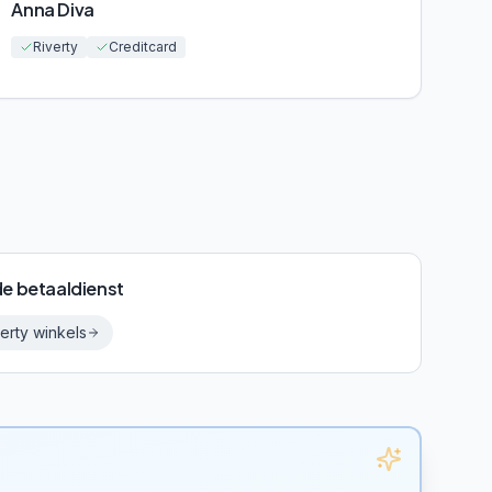
Anna Diva
Riverty
Creditcard
de betaaldienst
erty
winkels