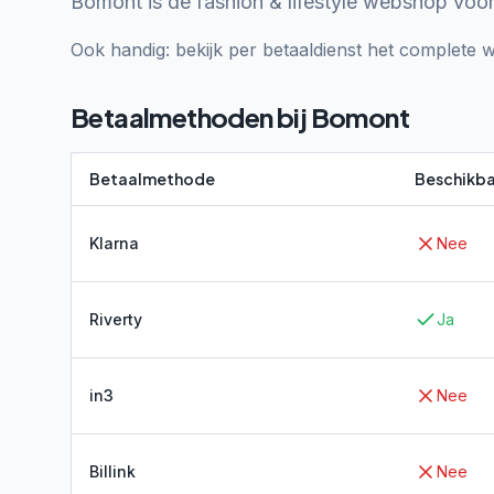
Bomont is dé fashion & lifestyle webshop voor
Ook handig: bekijk per betaaldienst het complete w
Betaalmethoden bij
Bomont
Betaalmethode
Beschikba
Klarna
Nee
Riverty
Ja
in3
Nee
Billink
Nee