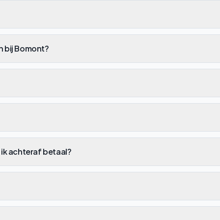
en bij Bomont?
 ik achteraf betaal?