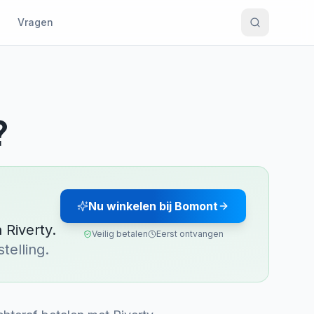
Vragen
?
Nu winkelen bij Bomont
n
Riverty
.
Veilig betalen
Eerst ontvangen
telling.