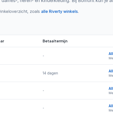
 dames-, heren- en kinderkleding. Bij Bomont kun je ac
inkeloverzicht, zoals
alle
Riverty
winkels
.
ar
Betaaltermijn
Al
-
Me
Al
14 dagen
Me
Al
-
Me
Al
-
Me