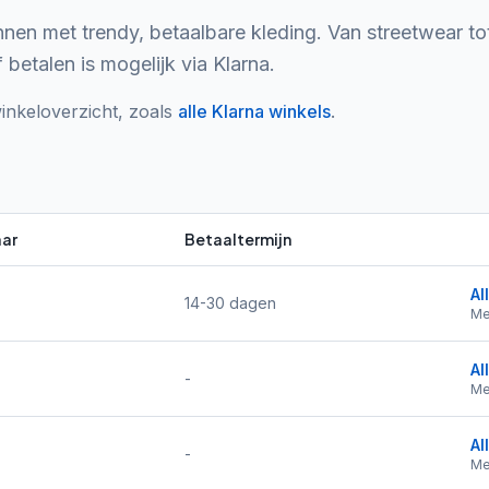
n met trendy, betaalbare kleding. Van streetwear t
betalen is mogelijk via Klarna.
inkeloverzicht, zoals
alle
Klarna
winkels
.
ar
Betaaltermijn
Al
14-30 dagen
Me
Al
-
Me
Al
-
Me