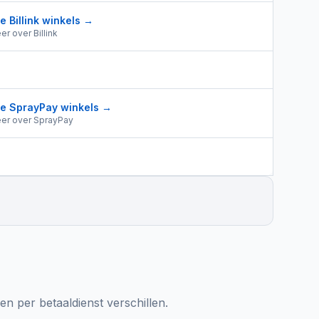
le
Billink
winkels →
er over
Billink
le
SprayPay
winkels →
er over
SprayPay
n per betaaldienst verschillen.