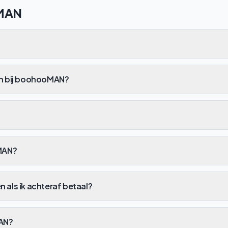
MAN
len bij boohooMAN?
MAN?
n als ik achteraf betaal?
MAN?