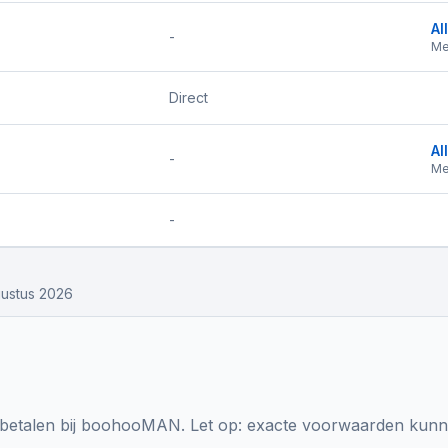
Al
-
Me
Direct
Al
-
Me
-
ustus 2026
etalen bij
boohooMAN
. Let op: exacte voorwaarden kunne