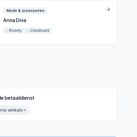
Mode & accessoires
Anna Diva
Riverty
Creditcard
de betaaldienst
arna
winkels