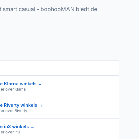
ot smart casual - boohooMAN biedt de
le
Klarna
winkels →
er over
Klarna
le
Riverty
winkels →
er over
Riverty
le
in3
winkels →
er over
in3