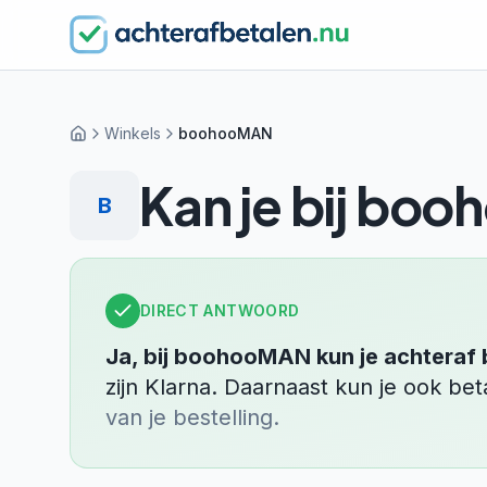
Winkels
boohooMAN
Home
Kan je bij
boo
B
DIRECT ANTWOORD
Ja, bij
boohooMAN
kun je achteraf 
zijn
Klarna
.
Daarnaast kun je ook be
van je bestelling.