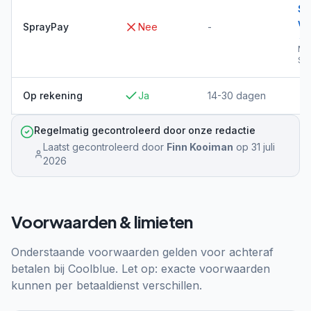
Sp
wi
SprayPay
Nee
-
→
Me
Sp
Op rekening
Ja
14-30 dagen
Regelmatig gecontroleerd door onze redactie
Laatst gecontroleerd door
Finn Kooiman
op
31 juli
2026
Voorwaarden & limieten
Onderstaande voorwaarden gelden voor achteraf
betalen bij
Coolblue
. Let op: exacte voorwaarden
kunnen per betaaldienst verschillen.