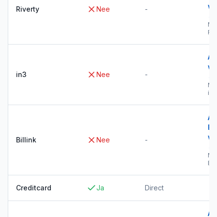
wi
Riverty
Nee
-
→
Me
Riv
Al
wi
in3
Nee
-
→
Me
in3
Al
Bil
wi
Billink
Nee
-
→
Me
Bil
Creditcard
Ja
Direct
Al