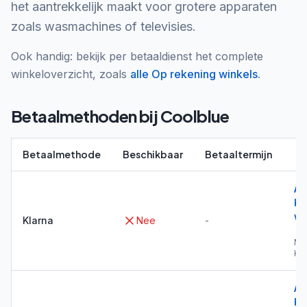
het aantrekkelijk maakt voor grotere apparaten
zoals wasmachines of televisies.
Ook handig: bekijk per betaaldienst het complete
winkeloverzicht, zoals
alle
Op rekening
winkels
.
Betaalmethoden bij
Coolblue
Betaalmethode
Beschikbaar
Betaaltermijn
Al
Kl
wi
Klarna
Nee
-
→
Me
Kla
Al
Ri