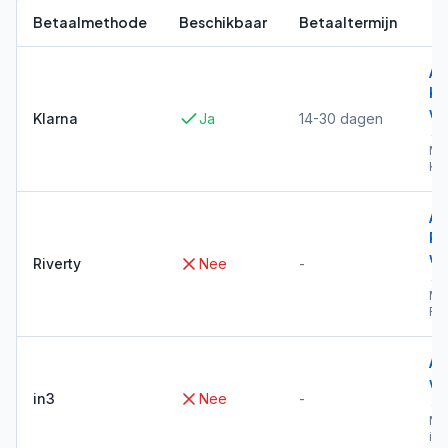
Betaalmethode
Beschikbaar
Betaaltermijn
Al
Kl
wi
Klarna
Ja
14-30 dagen
→
Me
Kla
Al
Ri
wi
Riverty
Nee
-
→
Me
Riv
Al
wi
in3
Nee
-
→
Me
in3