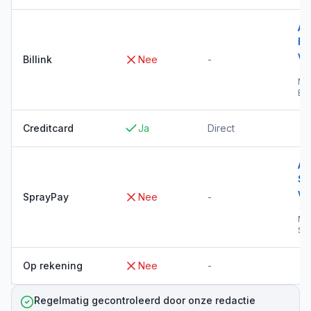
Al
Bil
wi
Billink
Nee
-
→
Me
Bil
Creditcard
Ja
Direct
Al
Sp
wi
SprayPay
Nee
-
→
Me
Sp
Op rekening
Nee
-
Regelmatig gecontroleerd door onze redactie