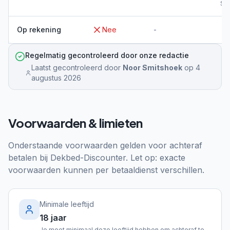
Sp
Op rekening
Nee
-
Regelmatig gecontroleerd door onze redactie
Laatst gecontroleerd door
Noor Smitshoek
op
4
augustus 2026
Voorwaarden & limieten
Onderstaande voorwaarden gelden voor achteraf
betalen bij
Dekbed-Discounter
. Let op: exacte
voorwaarden kunnen per betaaldienst verschillen.
Minimale leeftijd
18 jaar
Je moet minimaal deze leeftijd hebben om achteraf te