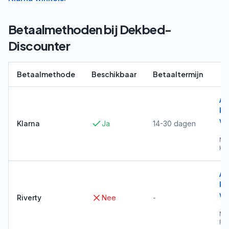
Betaalmethoden bij
Dekbed-
Discounter
Betaalmethode
Beschikbaar
Betaaltermijn
Al
Kl
wi
Klarna
Ja
14-30 dagen
→
Me
Kla
Al
Ri
wi
Riverty
Nee
-
→
Me
Riv