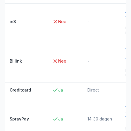
Al
wi
in3
Nee
-
→
Me
in3
Al
Bil
wi
Billink
Nee
-
→
Me
Bil
Creditcard
Ja
Direct
Al
Sp
wi
SprayPay
Ja
14-30 dagen
→
Me