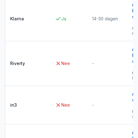
Al
Kl
wi
Klarna
Ja
14-30 dagen
→
Me
Kla
Al
Ri
wi
Riverty
Nee
-
→
Me
Riv
Al
wi
in3
Nee
-
→
Me
in3
Al