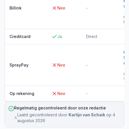
Bil
wi
Billink
Nee
-
→
Me
Bil
Creditcard
Ja
Direct
Al
Sp
wi
SprayPay
Nee
-
→
Me
Sp
Op rekening
Nee
-
Regelmatig gecontroleerd door onze redactie
Laatst gecontroleerd door
Karlijn van Schaik
op
4
augustus 2026