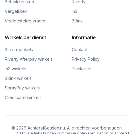
Betaaldiensten
Riverty
Vergelijken
in3
Veelgestelde vragen
Billink
Winkels per dienst
Informatie
Klarna winkels
Contact
Riverty Afterpay winkels
Privacy Policy
in3 winkels
Disclaimer
Billink winkels
SprayPay winkels
Creditcard winkels
©
2026
AchterafBetalen.nu. Alle rechten voorbehouden.
* Affiliate links kunnen commissie opleveren. Let op bij achteraf