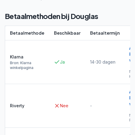
Betaalmethoden bij
Douglas
Betaalmethode
Beschikbaar
Betaaltermijn
Al
Kl
Klarna
wi
Ja
14-30 dagen
Bron: Klarna
→
winkelpagina
Me
Kla
Al
Ri
wi
Riverty
Nee
-
→
Me
Riv