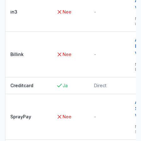
Al
wi
in3
Nee
-
→
Me
in3
Al
Bil
wi
Billink
Nee
-
→
Me
Bil
Creditcard
Ja
Direct
Al
Sp
wi
SprayPay
Nee
-
→
Me
Sp