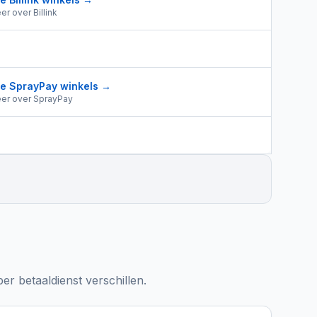
er over
Billink
le
SprayPay
winkels →
er over
SprayPay
r betaaldienst verschillen.