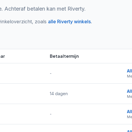
. Achteraf betalen kan met Riverty.
inkeloverzicht, zoals
alle
Riverty
winkels
.
ar
Betaaltermijn
Al
-
Me
Al
14 dagen
Me
Al
-
Me
Al