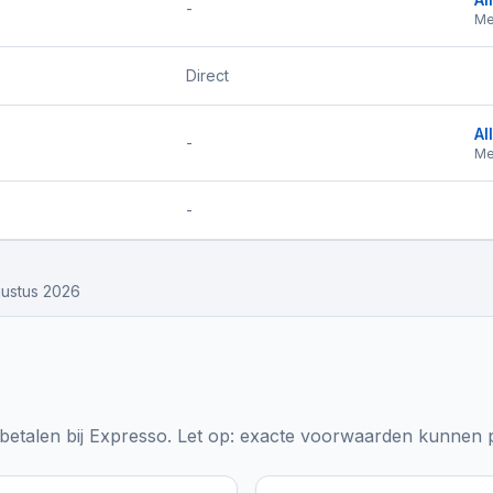
-
Me
Direct
Al
-
Me
-
ustus 2026
etalen bij
Expresso
. Let op: exacte voorwaarden kunnen pe