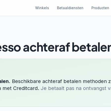
Winkels
Betaaldiensten
Producten
esso
achteraf betale
alen.
Beschikbare achteraf betalen methoden zi
en met
Creditcard
.
Je betaalt pas na ontvangst v