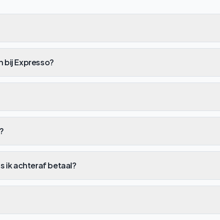
n bij Expresso?
?
ls ik achteraf betaal?