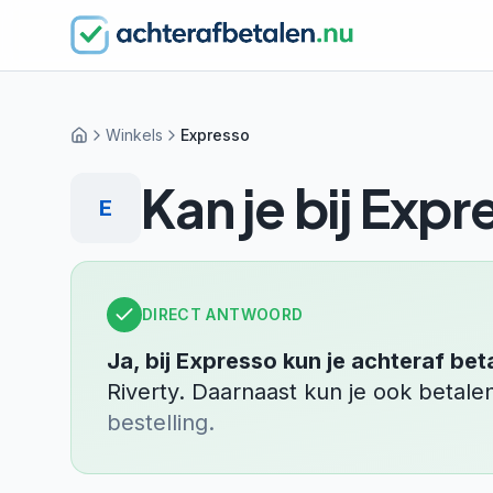
Winkels
Expresso
Home
Kan je bij
Expr
E
DIRECT ANTWOORD
Ja, bij
Expresso
kun je achteraf bet
Riverty
.
Daarnaast kun je ook betal
bestelling.