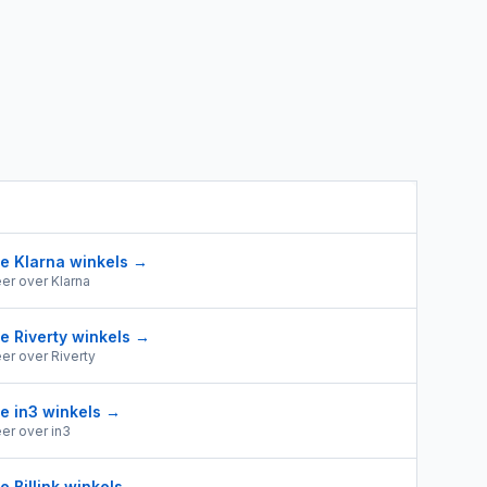
le
Klarna
winkels →
er over
Klarna
le
Riverty
winkels →
er over
Riverty
le
in3
winkels →
er over
in3
le
Billink
winkels →