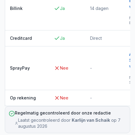
Bil
wi
Billink
Ja
14 dagen
→
Me
Bil
Creditcard
Ja
Direct
Al
Sp
wi
SprayPay
Nee
-
→
Me
Sp
Op rekening
Nee
-
Regelmatig gecontroleerd door onze redactie
Laatst gecontroleerd door
Karlijn van Schaik
op
7
augustus 2026