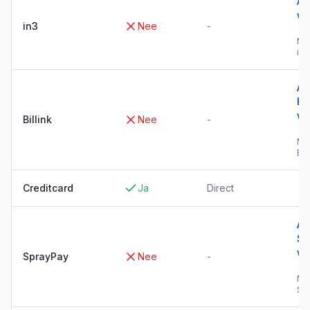
Al
wi
in3
Nee
-
→
Me
in3
Al
Bil
wi
Billink
Nee
-
→
Me
Bil
Creditcard
Ja
Direct
Al
Sp
wi
SprayPay
Nee
-
→
Me
Sp