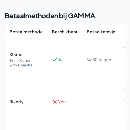
Betaalmethoden bij
GAMMA
Betaalmethode
Beschikbaar
Betaaltermijn
Al
Kl
Klarna
wi
Ja
14-30 dagen
Bron: Klarna
→
winkelpagina
Me
Kla
Al
Ri
wi
Riverty
Nee
-
→
Me
Riv