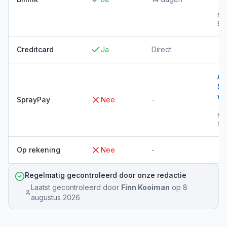
→
Me
Bil
Creditcard
Ja
Direct
Al
Sp
wi
SprayPay
Nee
-
→
Me
Sp
Op rekening
Nee
-
Regelmatig gecontroleerd door onze redactie
Laatst gecontroleerd door
Finn Kooiman
op
8
augustus 2026