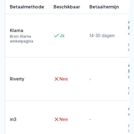
Betaalmethode
Beschikbaar
Betaaltermijn
Al
Kl
Klarna
wi
Ja
14-30 dagen
Bron: Klarna
→
winkelpagina
Me
Kla
Al
Ri
wi
Riverty
Nee
-
→
Me
Riv
Al
wi
in3
Nee
-
→
Me
in3