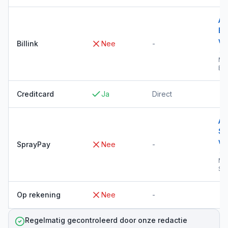
Al
Bil
wi
Billink
Nee
-
→
Me
Bil
Creditcard
Ja
Direct
Al
Sp
wi
SprayPay
Nee
-
→
Me
Sp
Op rekening
Nee
-
Regelmatig gecontroleerd door onze redactie