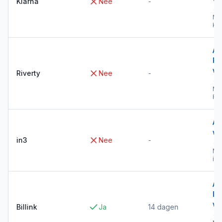
Klarna
Nee
-
→
Me
Kla
Al
Ri
wi
Riverty
Nee
-
→
Me
Riv
Al
wi
in3
Nee
-
→
Me
in3
Al
Bil
wi
Billink
Ja
14 dagen
→