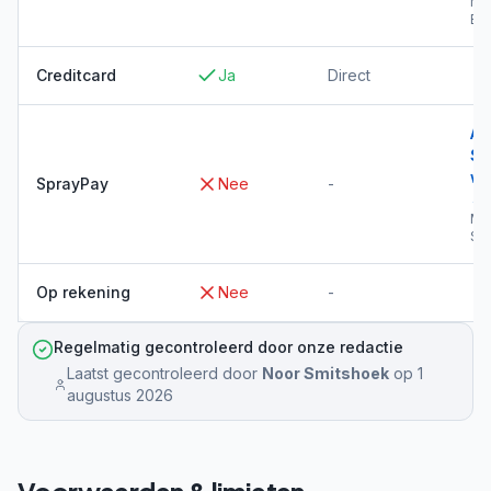
Me
Bil
Creditcard
Ja
Direct
Al
Sp
wi
SprayPay
Nee
-
→
Me
Sp
Op rekening
Nee
-
Regelmatig gecontroleerd door onze redactie
Laatst gecontroleerd door
Noor Smitshoek
op
1
augustus 2026