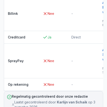
Al
Bil
wi
Billink
Nee
-
→
Me
Bil
Creditcard
Ja
Direct
Al
Sp
wi
SprayPay
Nee
-
→
Me
Sp
Op rekening
Nee
-
Regelmatig gecontroleerd door onze redactie
Laatst gecontroleerd door
Karlijn van Schaik
op
3
augustus 2026