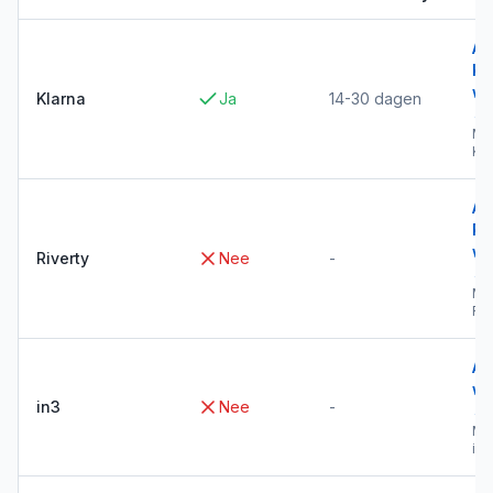
Al
Kl
wi
Klarna
Ja
14-30 dagen
→
Me
Kla
Al
Ri
wi
Riverty
Nee
-
→
Me
Riv
Al
wi
in3
Nee
-
→
Me
in3