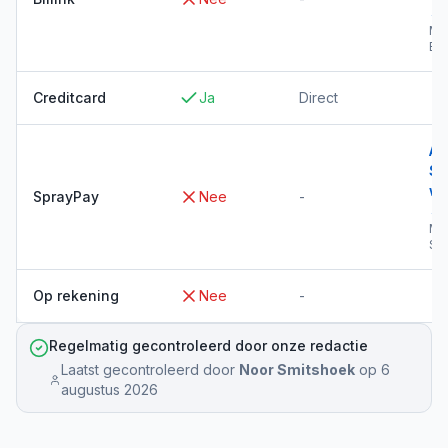
→
Me
Bil
Creditcard
Ja
Direct
Al
Sp
wi
SprayPay
Nee
-
→
Me
Sp
Op rekening
Nee
-
Regelmatig gecontroleerd door onze redactie
Laatst gecontroleerd door
Noor Smitshoek
op
6
augustus 2026