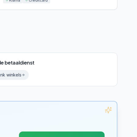
Klarna
Creditcard
de betaaldienst
link
winkels