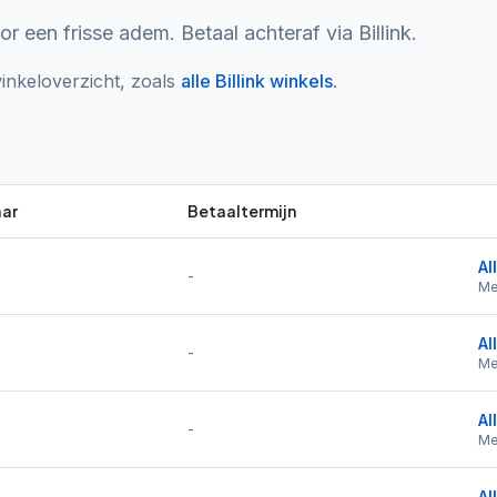
een frisse adem. Betaal achteraf via Billink.
inkeloverzicht, zoals
alle
Billink
winkels
.
ar
Betaaltermijn
Al
-
Me
Al
-
Me
Al
-
Me
Al