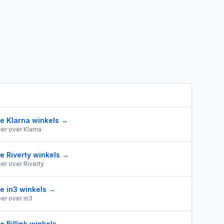
le
Klarna
winkels →
er over
Klarna
le
Riverty
winkels →
er over
Riverty
le
in3
winkels →
er over
in3
le
Billink
winkels →