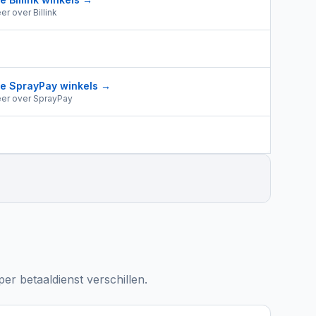
er over
Billink
le
SprayPay
winkels →
er over
SprayPay
er betaaldienst verschillen.