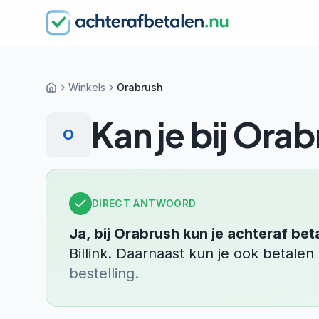
Winkels
Orabrush
Home
Kan je bij
Orab
O
DIRECT ANTWOORD
Ja, bij
Orabrush
kun je achteraf bet
Billink
.
Daarnaast kun je ook betale
bestelling.