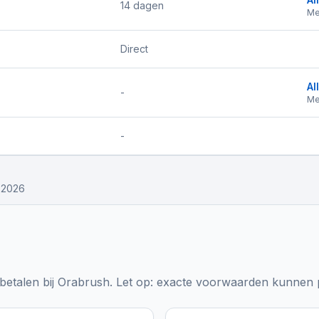
14 dagen
Me
Direct
Al
-
Me
-
i 2026
etalen bij
Orabrush
. Let op: exacte voorwaarden kunnen p