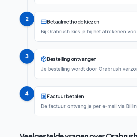
2
Betaalmethode kiezen
Bij Orabrush kies je bij het afrekenen voor
3
Bestelling ontvangen
Je bestelling wordt door Orabrush verzon
4
Factuur betalen
De factuur ontvang je per e-mail via Billi
Veelgestelde vragen over
Orabrus