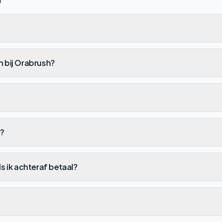
n bij Orabrush?
h?
ls ik achteraf betaal?
?