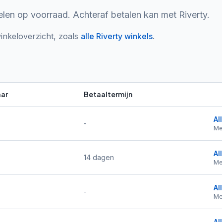
elen op voorraad. Achteraf betalen kan met Riverty.
inkeloverzicht, zoals
alle
Riverty
winkels
.
ar
Betaaltermijn
Al
-
Me
Al
14 dagen
Me
Al
-
Me
Al