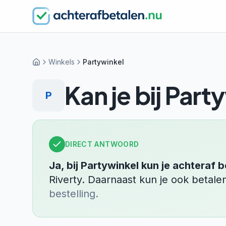
Winkels
Partywinkel
Home
Kan je bij
Party
P
DIRECT ANTWOORD
Ja, bij
Partywinkel
kun je achteraf b
Riverty
.
Daarnaast kun je ook betal
bestelling.