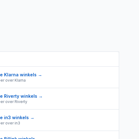
le
Klarna
winkels →
er over
Klarna
le
Riverty
winkels →
er over
Riverty
le
in3
winkels →
er over
in3
le
Billink
winkels →