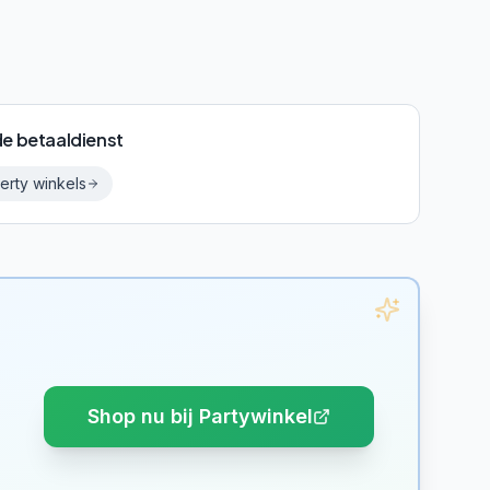
de betaaldienst
erty
winkels
Shop nu bij Partywinkel