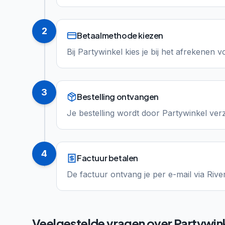
2
Betaalmethode kiezen
Bij Partywinkel kies je bij het afrekenen v
3
Bestelling ontvangen
Je bestelling wordt door Partywinkel ver
4
Factuur betalen
De factuur ontvang je per e-mail via Rive
Veelgestelde vragen over
Partywin