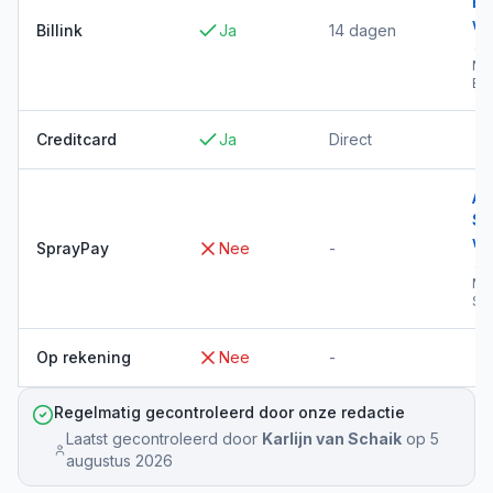
Bil
wi
Billink
Ja
14 dagen
→
Me
Bil
Creditcard
Ja
Direct
Al
Sp
wi
SprayPay
Nee
-
→
Me
Sp
Op rekening
Nee
-
Regelmatig gecontroleerd door onze redactie
Laatst gecontroleerd door
Karlijn van Schaik
op
5
augustus 2026