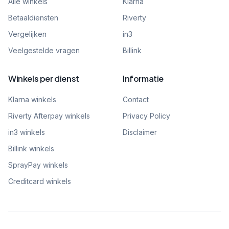
Alle winkels
Klarna
Betaaldiensten
Riverty
Vergelijken
in3
Veelgestelde vragen
Billink
Winkels per dienst
Informatie
Klarna winkels
Contact
Riverty Afterpay winkels
Privacy Policy
in3 winkels
Disclaimer
Billink winkels
SprayPay winkels
Creditcard winkels