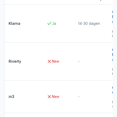
Al
Kl
wi
Klarna
Ja
14-30 dagen
→
Me
Kla
Al
Ri
wi
Riverty
Nee
-
→
Me
Riv
Al
wi
in3
Nee
-
→
Me
in3