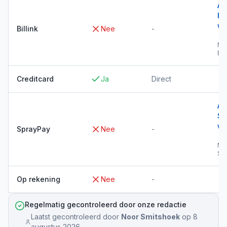
Al
Bil
wi
Billink
Nee
-
→
Me
Bil
Creditcard
Ja
Direct
Al
Sp
wi
SprayPay
Nee
-
→
Me
Sp
Op rekening
Nee
-
Regelmatig gecontroleerd door onze redactie
Laatst gecontroleerd door
Noor Smitshoek
op
8
augustus 2026