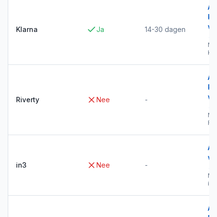
Al
Kl
wi
Klarna
Ja
14-30 dagen
→
Me
Kla
Al
Ri
wi
Riverty
Nee
-
→
Me
Riv
Al
wi
in3
Nee
-
→
Me
in3
Al