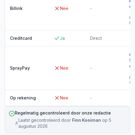
Bil
wi
Billink
Nee
-
→
Me
Bil
Creditcard
Ja
Direct
Al
Sp
wi
SprayPay
Nee
-
→
Me
Sp
Op rekening
Nee
-
Regelmatig gecontroleerd door onze redactie
Laatst gecontroleerd door
Finn Kooiman
op
5
augustus 2026