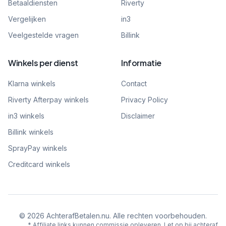
Betaaldiensten
Riverty
Vergelijken
in3
Veelgestelde vragen
Billink
Winkels per dienst
Informatie
Klarna winkels
Contact
Riverty Afterpay winkels
Privacy Policy
in3 winkels
Disclaimer
Billink winkels
SprayPay winkels
Creditcard winkels
©
2026
AchterafBetalen.nu. Alle rechten voorbehouden.
* Affiliate links kunnen commissie opleveren. Let op bij achteraf