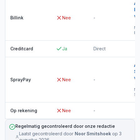
Al
Bil
wi
Billink
Nee
-
→
Me
Bil
Creditcard
Ja
Direct
Al
Sp
wi
SprayPay
Nee
-
→
Me
Sp
Op rekening
Nee
-
Regelmatig gecontroleerd door onze redactie
Laatst gecontroleerd door
Noor Smitshoek
op
3
augustus 2026