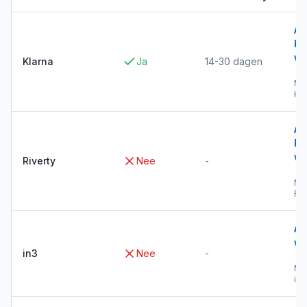
Al
Kl
wi
Klarna
Ja
14-30 dagen
→
Me
Kla
Al
Ri
wi
Riverty
Nee
-
→
Me
Riv
Al
wi
in3
Nee
-
→
Me
in3