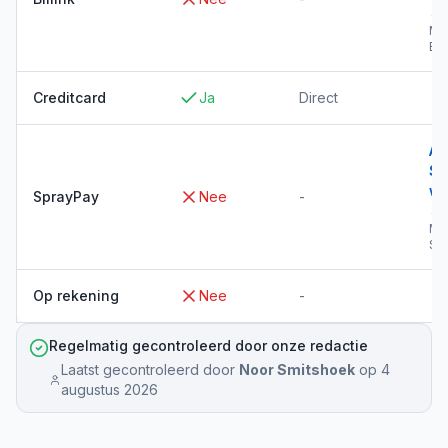
→
Me
Bil
Creditcard
Ja
Direct
Al
Sp
wi
SprayPay
Nee
-
→
Me
Sp
Op rekening
Nee
-
Regelmatig gecontroleerd door onze redactie
Laatst gecontroleerd door
Noor Smitshoek
op
4
augustus 2026